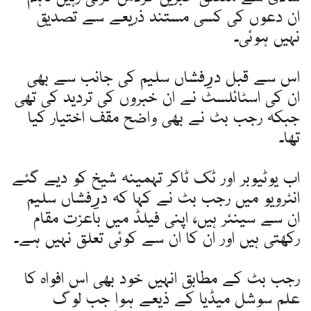
ان دعوں کی کسی مستند ذریعے سے تصدیق
نہیں ہوئی۔
اس سے قبل درِفشاں سلیم کی جانب سے بھی
ان کی اسٹائلسٹ نے ان خبروں کی تردید کی تھی
جبکہ رجب بٹ نے بھی واضح مقف اختیار کیا
تھا۔
اب یوٹیوبر اور ٹک ٹاکر تہمینہ شیخ کو دیے گئے
انٹرویو میں رجب بٹ نے کہا کہ درِفشاں سلیم
ان سے سینئر ہیں، اپنی فیلڈ میں باعزت مقام
رکھتی ہیں اور ان کا ان سے کوئی تعلق نہیں ہے۔
رجب بٹ کے مطابق انہیں خود بھی اس افواہ کا
علم سوشل میڈیا کے ذیعے ہوا جب لوگ