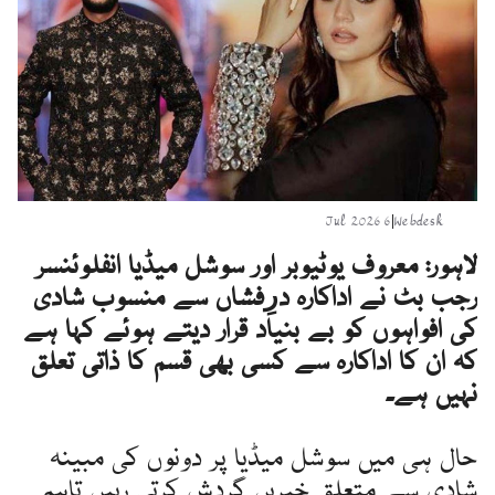
6 Jul 2026
|
Webdesk
لاہور: معروف یوٹیوبر اور سوشل میڈیا انفلوئنسر
رجب بٹ نے اداکارہ درِفشاں سے منسوب شادی
کی افواہوں کو بے بنیاد قرار دیتے ہوئے کہا ہے
کہ ان کا اداکارہ سے کسی بھی قسم کا ذاتی تعلق
نہیں ہے۔
حال ہی میں سوشل میڈیا پر دونوں کی مبینہ
شادی سے متعلق خبریں گردش کرتی رہیں تاہم