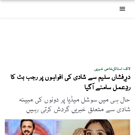
menu
لائف اسٹائل
خاص خبریں
درِفشاں سلیم سے شادی کی افواہوں پر رجب بٹ کا
ردِعمل سامنے آگیا
حال ہی میں سوشل میڈیا پر دونوں کی مبینہ
شادی سے متعلق خبریں گردش کرتی رہیں