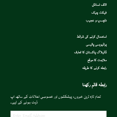
لائف اسٹائل
فیکٹ چیک
دلچسپ و عجیب
استعمال کرنے کی شرائط
پرائیویسی پالیسی
ڈائیلاگ پاکستان کا تعارف
ملازمت کا موقع
رابطہ کرنے کا طریقہ
رابطہ قائم رکھنا
تمام تازہ ترین خبروں، پیشکشوں اور خصوصی اعلانات کے ساتھ اپ
ڈیٹ ہونے کے لیے۔