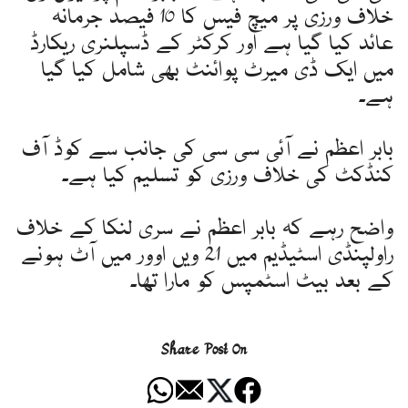
خلاف ورزی پر میچ فیس کا 10 فیصد جرمانہ
عائد کیا گیا ہے اور کرکٹر کے ڈسپلنری ریکارڈ
میں ایک ڈی میرٹ پوائنٹ بھی شامل کیا گیا
ہے۔
بابر اعظم نے آئی سی سی کی جانب سے کوڈ آف
کنڈکٹ کی خلاف ورزی کو تسلیم کیا ہے۔
واضح رہے کہ بابر اعظم نے سری لنکا کے خلاف
راولپنڈی اسٹیڈیم میں 21 ویں اوور میں آٹ ہونے
کے بعد بیٹ اسٹمپس کو مارا تھا۔
Share Post On