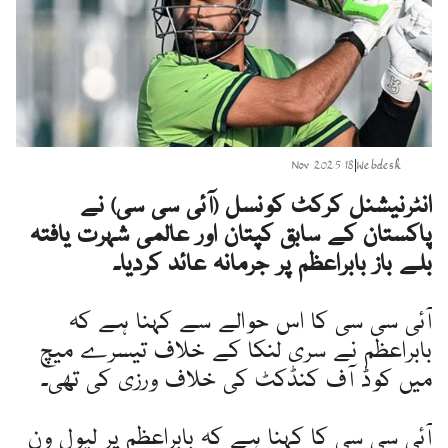
18 Nov 2025
|
Webdesk
انٹرنیشنل کرکٹ کونسل (آئی سی سی) نے
پاکستان کے سابق کپتان اور عالمی شہرت یافتہ
بلے باز بابراعظم پر جرمانہ عائد کردیا۔
آئی سی سی کا اس حوالے سے کہنا ہے کہ
بابراعظم نے سری لنکا کے خلاف تیسرے میچ
میں کوڈ آف کنڈکٹ کی خلاف ورزی کی تھی۔
آئی سی سی کا کہنا ہے کہ بابراعظم پر لیول ون