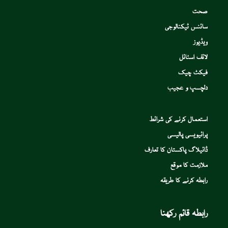
صحت
سائنس ٹیکنالوجی
ویڈیوز
لائف اسٹائل
فیکٹ چیک
دلچسپ و عجیب
استعمال کرنے کی شرائط
پرائیویسی پالیسی
ڈائیلاگ پاکستان کا تعارف
ملازمت کا موقع
رابطہ کرنے کا طریقہ
رابطہ قائم رکھنا