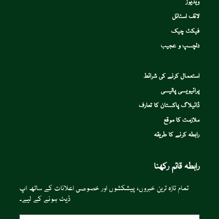
ویڈیوز
لائف اسٹائل
فیکٹ چیک
دلچسپ و عجیب
استعمال کرنے کی شرائط
پرائیویسی پالیسی
ڈائیلاگ پاکستان کا تعارف
ملازمت کا موقع
رابطہ کرنے کا طریقہ
رابطہ قائم رکھنا
تمام تازہ ترین خبروں، پیشکشوں اور خصوصی اعلانات کے ساتھ اپ
ڈیٹ ہونے کے لیے۔