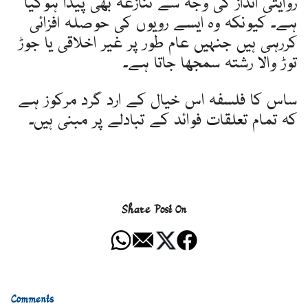
روایتی انداز کی وجہ سے تنازعہ بھی پیدا ہوگیا
ہے۔ کیونکہ وہ ایسے رویوں کی حوصلہ افزائی
کررہی ہیں جنہیں عام طور پر غیر اخلاقی یا جوڑ
توڑ والا رشتہ سمجھا جاتا ہے۔
ساس کا فلسفہ اس خیال کے ارد گرد مرکوز ہے
کہ تمام تعلقات فوائد کے تبادلے پر مبنی ہیں۔
Share Post On
Comments