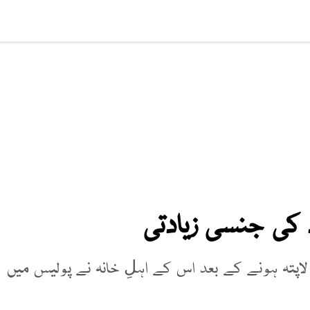
افت
ویڈیوز
صحت
عالمی خبریں
لائف اسٹائل
سائنس ٹیکنالوج
اپتہ ہونے کے بعد اس کے اہلِ خانہ نے پولیس میں