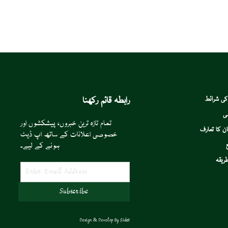
رابطہ قائم رکھنا
کی شرائط
ی
تمام تازہ ترین خبروں، پیشکشوں اور
ن کا تعارف
خصوصی اعلانات کے ساتھ اپ ڈیٹ
ہونے کے لیے۔
ریقہ
Design & Develop By
Sidat