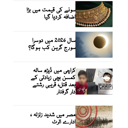
سونے کی قیمت میں بڑا
اضافہ کردیا گیا
سال 2026 میں دوسرا
سورج گرہن کب ہوگا؟
کراچی میں ڈیڑھ سالہ
کمسن بچی زیادتی کے
بعد قتل، قریبی رشتے
دار گرفتار
مصر میں شدید زلزلہ ،
ادارے الرٹ