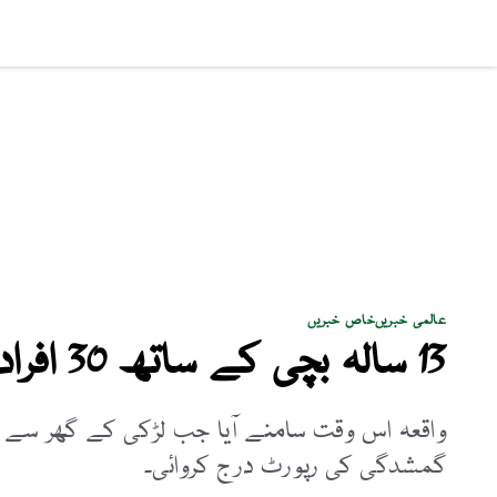
سماجی مسائل
پاکستان
بزنس
کھیل
فن و ثق
عالمی خبریں
خاص خبریں
13 سالہ بچی کے ساتھ 30 افراد کی جنسی زیادتی
واقعہ اس وقت سامنے آیا جب لڑکی کے گھر سے ل
گمشدگی کی رپورٹ درج کروائی۔