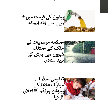
پیٹرول کی قیمت میں 4
روپے سے زائد اضافہ
محکمہ موسمیات نے
ملک کے مختلف
شہروں میں بارش کی
نوید سنادی
تعلیمی بورڈز نے
میٹرک 2026 کے
پوزیشن ہولڈرز کا اعلان
کر دیا