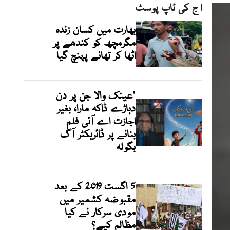
آج کی ٹاپ پوسٹ
بھارت میں کسان زندہ
مگرمچھ کو کندھے پر
اٹھا کر تھانے پہنچ گیا
'عینک والا جن پر دن
دہاڑے ڈاکہ مارا، بغیر
اجازت اے آئی فلم
بنانے پر ڈائریکٹر آگ
بگولہ
5 اگست 2019 کے بعد
مقبوضہ کشمیر میں
مودی سرکار نے کیا
مظالم کیے؟