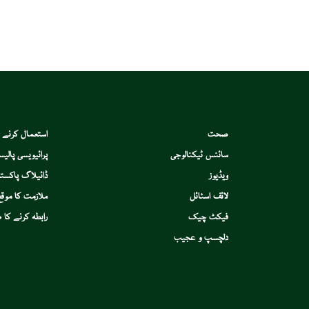
صحت
استعمال کرنے 
سائنس ٹیکنالوجی
پرائیویسی پالیس
ویڈیوز
ڈائیلاگ پاکستا
لائف اسٹائل
ملازمت کا موقع
فیکٹ چیک
رابطہ کرنے کا ط
دلچسپ و عجیب