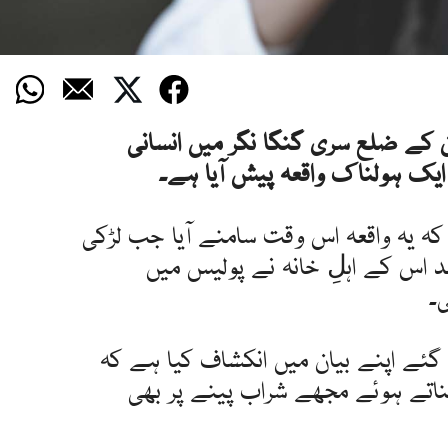
ن کے ضلع سری گنگا نگر میں انسانی
ایک ہولناک واقعہ پیش آیا ہے۔
 کہ یہ واقعہ اس وقت سامنے آیا جب لڑکی
 اس کے اہلِ خانہ نے پولیس میں
۔
 گئے اپنے بیان میں انکشاف کیا ہے کہ
 بناتے ہوئے مجھے شراب پینے پر بھی