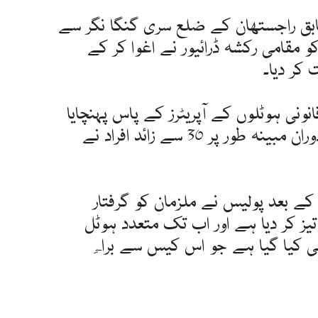
ابق راجستھان کے ضلع سری گنگا نگر سے
 13 سالہ لڑکی کو مقامی رکشہ ڈرائیور نے اغوا کر کے
کر دیا۔
نی ہوٹلوں کے آپریٹرز کے پاس پہنچایا
گیا اور اغوا کے بعد 5 دن کے دوران مبینہ طور پر 30 سے زائد افراد نے
ے کے بعد پولیس نے ملزمان کو گرفتار
تیز کر دیا ہے اور اب تک متعدد ہوٹل
بھی کیا گیا ہے جو اس کیس سے براہِ