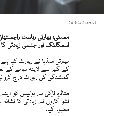
8 Jul 2026
|
Webdesk
ممبئی: بھارتی ریاست راجستھا
اسمگلنگ اور جنسی زیادتی کا 
بھارتی میڈیا نے رپورٹ کیا ہے
کے گھر سے لاپتہ ہونے کے بعد
گمشدگی کی رپورٹ درج کروائی
متاثرہ لڑکی نے پولیس کو دیئے
اغوا کاروں نے زیادتی کا نشانہ
مجبور کیا۔