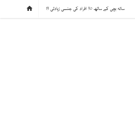
ی
فیکٹ چیک
دلچسپ و عجیب
ادارتی پسند

13 سالہ بچی کے ساتھ 30 افراد کی جنسی زیادتی