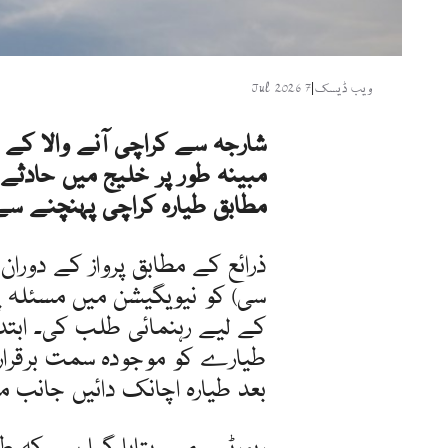
ویب ڈیسک
|
7 Jul 2026
شارجہ سے کراچی آنے والا کے ٹو 
مبینہ طور پر خلیج میں حادثے 
مطابق طیارہ کراچی پہنچنے سے
ذرائع کے مطابق پرواز کے دورا
سی) کو نیویگیشن میں مسئلہ 
کے لیے رہنمائی طلب کی۔ ابت
طیارے کو موجودہ سمت برقرار 
بعد طیارہ اچانک دائیں جانب مڑ