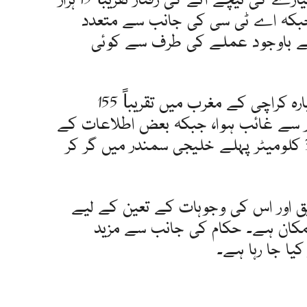
رپورٹس میں بتایا گیا ہے کہ طیارے کی نیچے آنے کی رفتار تقریباً 15 ہزار
جبکہ اے ٹی سی کی جانب سے متعدد
کے باوجود عملے کی طرف سے کوئی
ابتدائی معلومات کے مطابق طیارہ کراچی کے مغرب میں تقریباً 155
ار سے غائب ہوا، جبکہ بعض اطلاعات کے
مطابق یہ کراچی سے تقریباً 300 کلومیٹر پہلے خلیجی سمندر میں گر کر
ق اور اس کی وجوہات کے تعین کے لیے
مکان ہے۔ حکام کی جانب سے مزید
یا جا رہا ہے۔