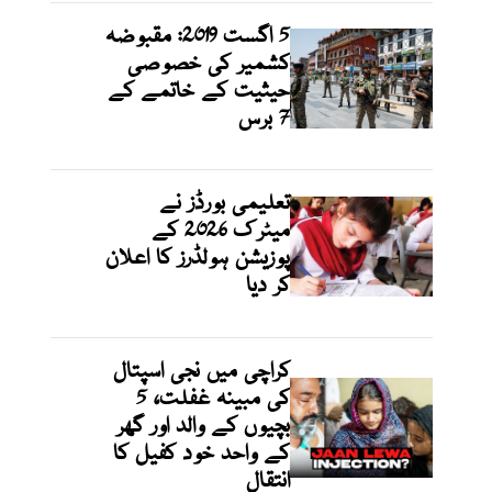
5 اگست 2019: مقبوضہ
کشمیر کی خصوصی
حیثیت کے خاتمے کے
7 برس
تعلیمی بورڈز نے
میٹرک 2026 کے
پوزیشن ہولڈرز کا اعلان
کر دیا
کراچی میں نجی اسپتال
کی مبینہ غفلت، 5
بچیوں کے والد اور گھر
کے واحد خود کفیل کا
انتقال