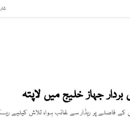
افت
ویڈیوز
صحت
عالمی خبریں
لائف اسٹائل
سائنس ٹیکنالوج
شارج
بردار جہاز خلیج میں لاپتہ
غرب میں تقریباً 155 ناٹیکل میل کے فاصلے پر ریڈار سے غائب ہوا، تلاش کیلیے ری