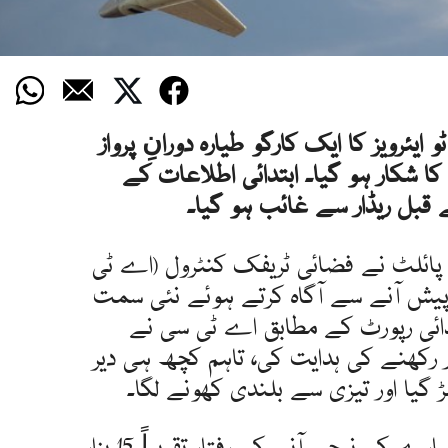
ایئرویز کا ایک کارگو طیارہ دورانِ پرواز
کا شکار ہو گیا۔ ابتدائی اطلاعات کے
 قبل ریڈار سے غائب ہو گیا۔
ن پائلٹ نے فضائی ٹریفک کنٹرول (اے ٹی
پیش آنے سے آگاہ کرتے ہوئے نئی سمت
دائی رپورٹ کے مطابق اے ٹی سی نے
رکھنے کی ہدایت کی، تاہم کچھ ہی دیر
 گیا اور تیزی سے بلندی کھونے لگا۔