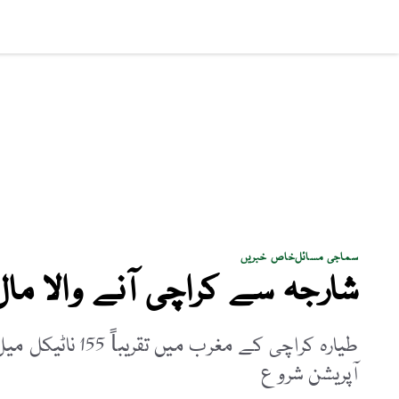
سماجی مسائل
پاکستان
بزنس
کھیل
فن و ثق
سماجی مسائل
خاص خبریں
شارجہ سے کراچی آنے والا مال 
طیارہ کراچی کے م
آپریشن شروع