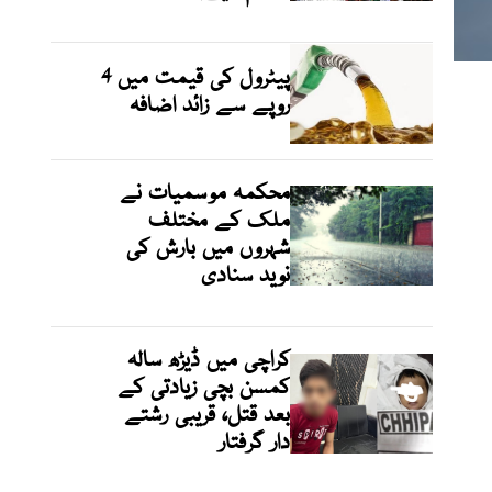
پیٹرول کی قیمت میں 4
روپے سے زائد اضافہ
محکمہ موسمیات نے
ملک کے مختلف
شہروں میں بارش کی
نوید سنادی
کراچی میں ڈیڑھ سالہ
کمسن بچی زیادتی کے
بعد قتل، قریبی رشتے
دار گرفتار