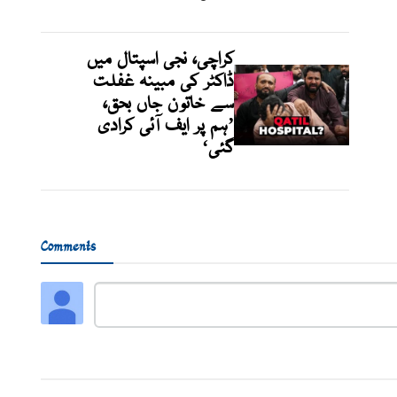
کراچی، نجی اسپتال میں
ڈاکٹر کی مبینہ غفلت
سے خاتون جاں بحق،
’ہم پر ایف آئی کرادی
گئی‘
Comments