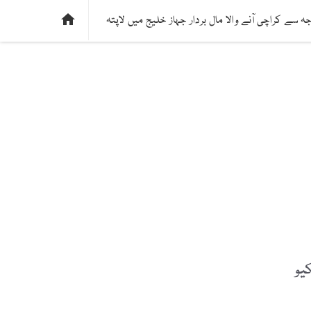
ی
فیکٹ چیک
دلچسپ و عجیب
ادارتی پسند

ہ سے کراچی آنے والا مال بردار جہاز خلیج میں لاپتہ
سکیو