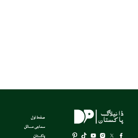
صفحۂ اول
سماجی مسائل
پاکستان