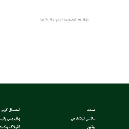
Write the first comment for this!
صحت
استعمال کرنے 
سائنس ٹیکنالوجی
پرائیویسی پالیس
ویڈیوز
ڈائیلاگ پاکستا