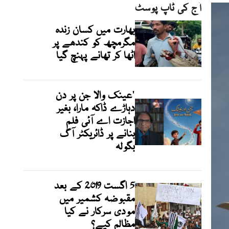
آج کی ٹاپ پوسٹ
بھارت میں کسان زندہ
مگرمچھ کو کندھے پر
اٹھا کر تھانے پہنچ گیا
'عینک والا جن پر دن
دہاڑے ڈاکہ مارا، بغیر
اجازت اے آئی فلم
بنانے پر ڈائریکٹر آگ
بگولہ
5 اگست 2019 کے بعد
مقبوضہ کشمیر میں
مودی سرکار نے کیا
مظالم کیے؟