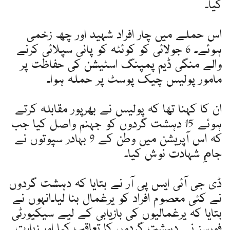
کیا۔
اس حملے میں چار افراد شہید اور چھ زخمی
ہوئے۔ 6 جولائی کو کوئٹہ کو پانی سپلائی کرنے
والے منگی ڈیم پمپنگ اسٹیشن کی حفاظت پر
مامور پولیس چیک پوسٹ پر حملہ ہوا۔
ان کا کہنا تھا کہ پولیس نے بھرپور مقابلہ کرتے
ہوئے 15 دہشت گردوں کو جہنم واصل کیا جب
کہ اس آپریشن میں وطن کے 9 بہادر سپوتوں نے
جامِ شہادت نوش کیا۔
ڈی جی آئی ایس پی آر نے بتایا کہ دہشت گردوں
نے کئی معصوم افراد کو یرغمال بنا لیا۔انہوں نے
بتایا کہ یرغمالیوں کی بازیابی کے لیے سیکیورٹی
فورسز نے دہشت گردوں کا تعاقب کیا اور زیارت