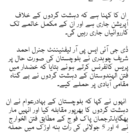
ان کا کہنا ہے کہ دہشت گردوں کے خلاف
آپریشن جاری ہے اور ان کے مکمل خاتمے تک
کارروائیاں جاری رہیں گی۔
ڈی جی آئی ایس پی آر لیفٹیننٹ جنرل احمد
شریف چوہدری نے بلوچستان کی صورت حال پر
پریس کانفرنس کرتے ہوئے بتایا کہ خضدار میں
فتن الہندوستان کے دہشت گردوں نے بے گناہ
مقامی آبادی پر حملے کیے۔
انہوں نے کہا کہ بلوچستان کے بہادرعوام نے ان
دہشت گردوں کا بھرپور مقابلہ کیا اور انہیں مار
بھگایا۔ترجمان پاک فوج کے مطابق فتن الخوارج
نے 4 اور 5 جولائی کی رات ہنہ اوڑک میں حملہ