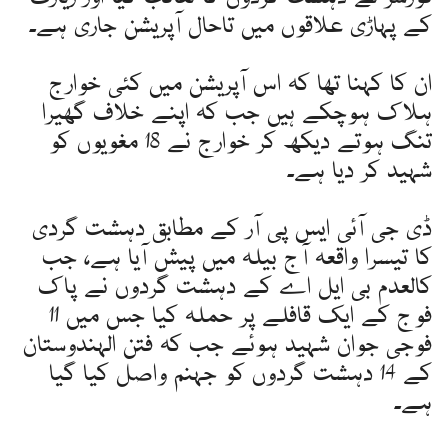
کے پہاڑی علاقوں میں تاحال آپریشن جاری ہے۔
ان کا کہنا تھا کہ اس آپریشن میں کئی خوارج
ہلاک ہوچکے ہیں جب کہ اپنے خلاف گھیرا
تنگ ہوتے دیکھ کر خوارج نے 18 مغویوں کو
شہید کر دیا ہے۔
ڈی جی آئی ایس پی آر کے مطابق دہشت گردی
کا تیسرا واقعہ آج بیلہ میں پیش آیا ہے، جب
کالعدم بی ایل اے کے دہشت گردوں نے پاک
فوج کے ایک قافلے پر حملہ کیا جس میں 11
فوجی جوان شہید ہوئے جب کہ فتن الہندوستان
کے 14 دہشت گردوں کو جہنم واصل کیا گیا
ہے۔