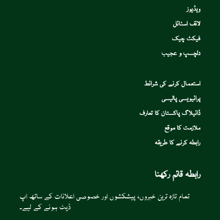
ویڈیوز
لائف اسٹائل
فیکٹ چیک
دلچسپ و عجیب
استعمال کرنے کی شرائط
پرائیویسی پالیسی
ڈائیلاگ پاکستان کا تعارف
ملازمت کا موقع
رابطہ کرنے کا طریقہ
رابطہ قائم رکھنا
تمام تازہ ترین خبروں، پیشکشوں اور خصوصی اعلانات کے ساتھ اپ
ڈیٹ ہونے کے لیے۔