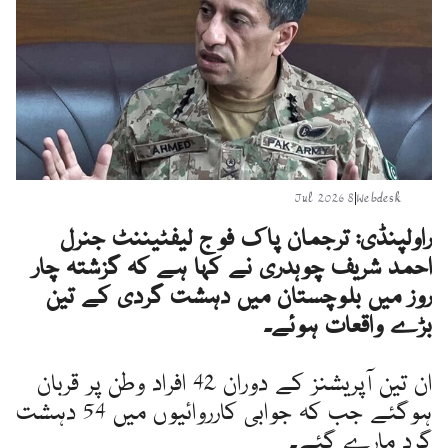
8 Jul 2026
|
Webdesk
راولپنڈی: ترجمان پاک فوج لیفٹیننٹ جنرل
احمد شریف چوہدری نے کہا ہے کہ گزشتہ چار
روز میں بلوچستان میں دہشت گردی کے تین
بڑے واقعات ہوئے۔
ان تین آپریشنز کے دوران 42 افراد وطن پر قربان
ہوگئے جب کہ جوابی کارروائیوں میں 54 دہشت
گرد مارے گئے۔