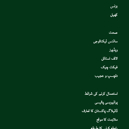
بزنس
کھیل
صحت
سائنس ٹیکنالوجی
ویڈیوز
لائف اسٹائل
فیکٹ چیک
دلچسپ و عجیب
استعمال کرنے کی شرائط
پرائیویسی پالیسی
ڈائیلاگ پاکستان کا تعارف
ملازمت کا موقع
رابطہ کرنے کا طریقہ