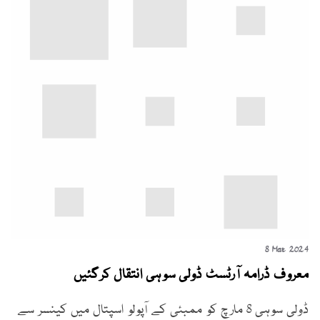
8 Mar 2024
معروف ڈرامہ آرٹسٹ ڈولی سوہی انتقال کرگئیں
ڈولی سوہی 8 مارچ کو ممبئی کے آپولو اسپتال میں کینسر سے