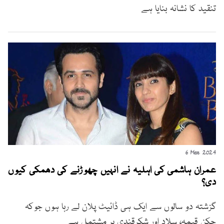
تنقید کا نشانہ بنایا ہے
6 Mar 2024
عمران ہاشمی کی اہلیہ نے انہیں چھوڑنے کی دھمکی کیوں
دی؟
گزشتہ دو سالوں سے ایک ہی ڈائیٹ پلان لے رہا ہوں جوکہ
چکن قیمہ، سلاد اور شکرقندی پر مشتمل ہے