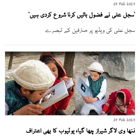
29 Feb 2024
"سجل علی نے فضول باتیں کرنا شروع کردی ہیں"
سجل علی کی ویڈیو پر صارفین کے تبصرے
29 Feb 2024
ننھا وی لاگر شیراز چھا گیا، یوٹیوب کا بھی اعتراف