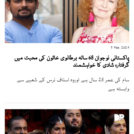
3 Mar 2024
پاکستانی نوجوان 68 سالہ برطانوی خاتون کی محبت میں
گرفتار، شادی کا خواہشمند
سام کی عمر 28 سال ہے اوروہ اسٹاف نرس کے شعبے سے
وابستہ ہے