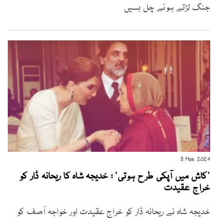
جنگ لڑتے ہوئے چل بسیں
8 Mar 2024
'کاش میں آپکی طرح ہوتی' : خدیجہ شاہ کا ریحانہ ڈار کو
خراج عقیدت
خدیجہ شاہ نے ریحانہ ڈار کو خراج عقیدت اور خواجہ آصف کو