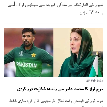
شیراز کے انداز تکلم اور سادگی کیوجہ سے سیکڑوں لوگ اُسے
پسند کرتے ہیں
27 Feb 2024
مریم نواز کا محمد عامر سے رابطہ، شکایت دور کردی
مریم نواز نے قیمتی وقت نکال کر مجھے کال کی، ساری غلط