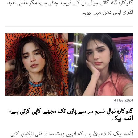
گلوکارہ گانا گاتے ہوئے ان کے قریب آجاتی ہے، مگر مفتی عبد
القوی اپنی دھن میں ہیں۔
4 Mar 2024
گلوکارہ نہال نسیم سر سے پاؤں تک مجھے کاپی کرتی ہے،
آئمہ بیگ
آئمہ بیگ کا دعویٰ ہے کہ انہیں بہت ساری نئی لڑکیاں کاپی