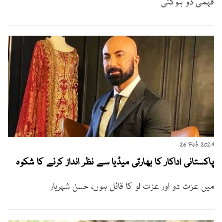
فہمی دو ہوگئی
26 Feb 2024
پاکستانی اداکار کا بھارتی میڈیا سے نظر انداز کرنے کا شکوہ
میں عزت دو اور عزت لو کا قائل ہوں، حسن شہریار