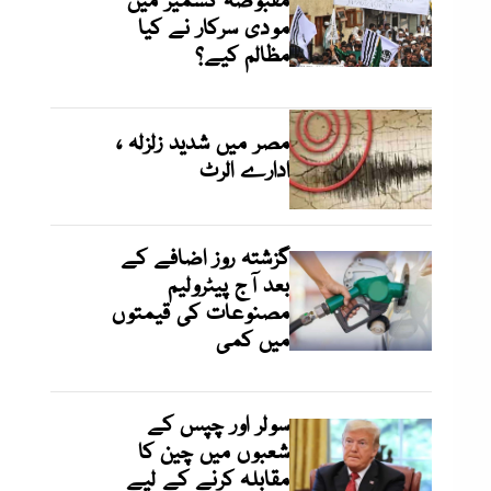
مقبوضہ کشمیر میں
مودی سرکار نے کیا
مظالم کیے؟
مصر میں شدید زلزلہ ،
ادارے الرٹ
گزشتہ روز اضافے کے
بعد آج پیٹرولیم
مصنوعات کی قیمتوں
میں کمی
سولر اور چپس کے
شعبوں میں چین کا
مقابلہ کرنے کے لیے