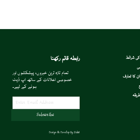
رابطہ قائم رکھنا
کی شرائط
ی
تمام تازہ ترین خبروں، پیشکشوں اور
ن کا تعارف
خصوصی اعلانات کے ساتھ اپ ڈیٹ
ہونے کے لیے۔
ریقہ
Design & Develop By
Sidat