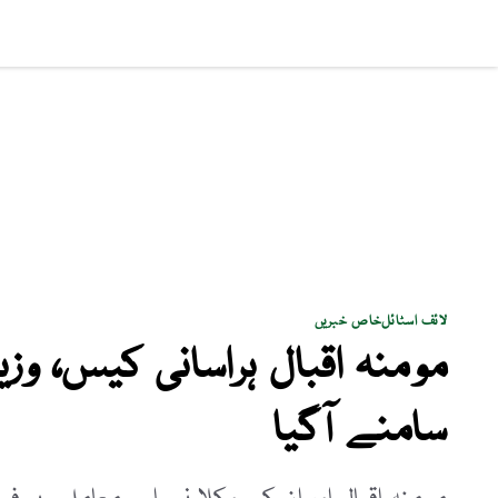
سماجی مسائل
پاکستان
بزنس
کھیل
فن و ثق
لائف اسٹائل
خاص خبریں
مومنہ اقبال ہراسانی کیس، وزی
سامنے آگیا