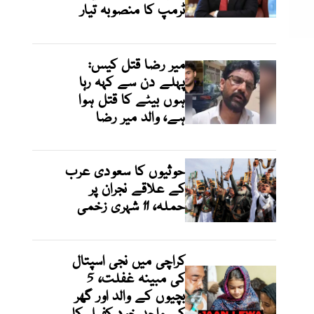
ٹرمپ کا منصوبہ تیار
میر رضا قتل کیس:
پہلے دن سے کہہ رہا
ہوں بیٹے کا قتل ہوا
ہے، والد میر رضا
حوثیوں کا سعودی عرب
کے علاقے نجران پر
حملہ، 11 شہری زخمی
کراچی میں نجی اسپتال
کی مبینہ غفلت، 5
بچیوں کے والد اور گھر