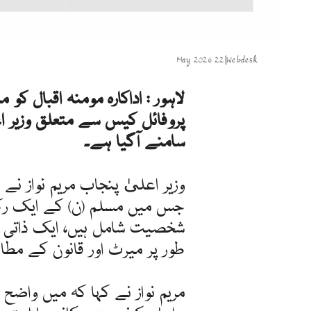
22 May 2026
|
Webdesk
لاہور : اداکارہ مومنہ اقبال کو
پروفائل کیس سے متعلق وزیر اع
سامنے آگیا ہے۔
وزیر اعلیٰ پنجاب مریم نواز نے 
جس میں مسلم (ن) کے ایک رکن
شخصیت شامل ہیں، ایک ذاتی 
طور پر میرٹ اور قانون کے مطاب
مریم نواز نے کہا کہ میں واضح