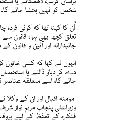
ہراساں کرنے، دھمکانے یا اس
شخص کو نہیں بخشا جائے گا۔
اُن کا کہنا تھا کہ کوئی فرد،
تعلق کچھ بھی ہو، قانون سے بال
جانبدارانہ اور آئین و قانون کے
انہوں نے کہا کہ کسی خاتون کو
دے کر دباؤ ڈالنے یا استحصال
جائے گا، اسے متعلقہ عناصر 
مومنہ اقبال اور ان کے وکلا ن
وزیراعلی پنجاب مریم نواز شریف 
فنکارہ کے تحفظ کے لیے بروقت 