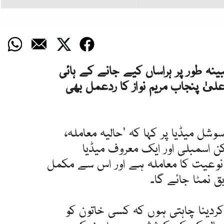
 مبینہ طور پر ہراساں کیے جانے کے ہائی
لیٰ پنجاب مریم نواز کا ردعمل بھی
سوشل میڈیا پر کہا کہ 'حالیہ معاملہ،
 اسمبلی اور ایک معروف میڈیا
نوعیت کا معاملہ ہے اور اس سے مکمل
ق نمٹا جائے گا۔
 کردینا چاہتی ہوں کہ کسی خاتون کو