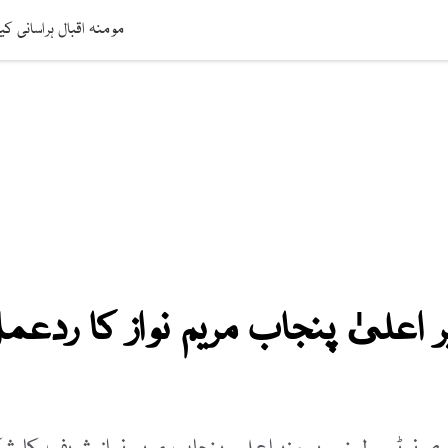
افت
ویڈیوز
صحت
عالمی خبریں
لائف اسٹائل
سائنس ٹیکنالوج
مومنہ اقبال ہراسانی کی
ر اعلیٰ پنجاب مریم نواز کا ردعم