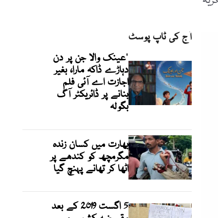
ریہ
آج کی ٹاپ پوسٹ
'عینک والا جن پر دن
دہاڑے ڈاکہ مارا، بغیر
اجازت اے آئی فلم
بنانے پر ڈائریکٹر آگ
بگولہ
بھارت میں کسان زندہ
مگرمچھ کو کندھے پر
اٹھا کر تھانے پہنچ گیا
5 اگست 2019 کے بعد