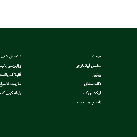
صحت
استعمال کرنے 
سائنس ٹیکنالوجی
پرائیویسی پالیس
ویڈیوز
ڈائیلاگ پاکستا
لائف اسٹائل
ملازمت کا موقع
فیکٹ چیک
رابطہ کرنے کا ط
دلچسپ و عجیب