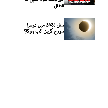
کے واحد خود کفیل کا
انتقال
سال 2026 میں دوسرا
سورج گرہن کب ہوگا؟