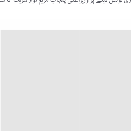
ی نوٹس لینے پر وزیراعلی پنجاب مریم نواز شریف کا شک