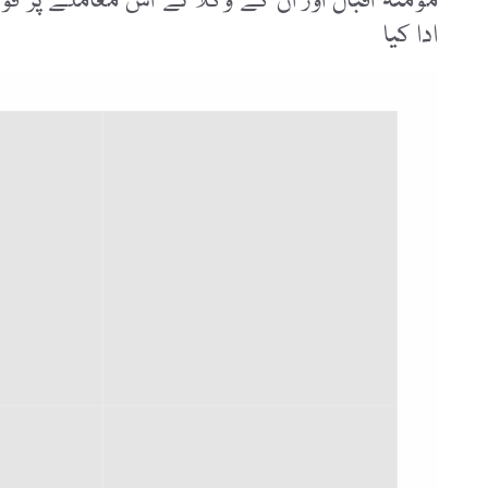
مومنہ اقبال اور ان کے وکلا نے اس معاملے پر فور
ادا کیا