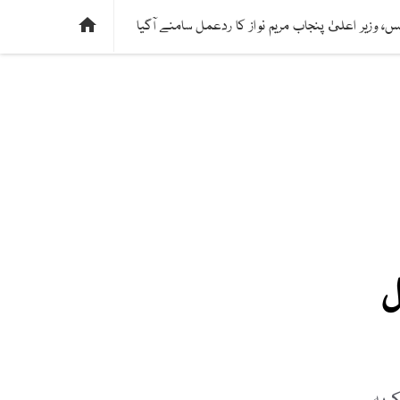
ی
فیکٹ چیک
دلچسپ و عجیب
ادارتی پسند

س، وزیر اعلیٰ پنجاب مریم نواز کا ردعمل سامنے آگیا
ل