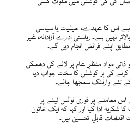
تحصال کی کی کوشش میں ملوث کسی
 چاہے اس کا عہدے، حیثیت یا سیاسی
اتر نہیں ہے۔ ریاستی ادارے آزادانہ، غیر
 مطابق اپنے فرائض انجام دیں گے۔
 ذاتی مواد منظرِ عام پر لانے کی دھمکی
 کرنے کی ہر کوشش کا سخت جواب دیا
کے لئے وارننگ سمجھا جائے۔
ے اس معاملے پر فوری نوٹس لینے پر
کا شکریہ ادا کیا اور کہا کہ ایک خاتون
اقدامات قابلِ تحسین ہیں۔