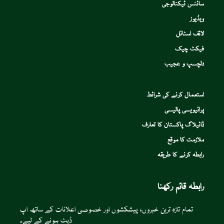
سائنس ٹیکنالوجی
ویڈیوز
لائف اسٹائل
فیکٹ چیک
دلچسپ و عجیب
استعمال کرنے کی شرائط
پرائیویسی پالیسی
ڈائیلاگ پاکستان کا تعارف
ملازمت کا موقع
رابطہ کرنے کا طریقہ
رابطہ قائم رکھنا
تمام تازہ ترین خبروں، پیشکشوں اور خصوصی اعلانات کے ساتھ اپ
ڈیٹ ہونے کے لیے۔