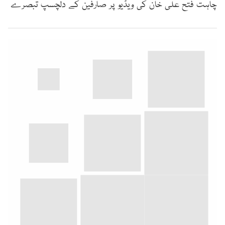
چاہت فتح علی خان کی ویڈیو پر صارفین کے دلچسپ تبصرے