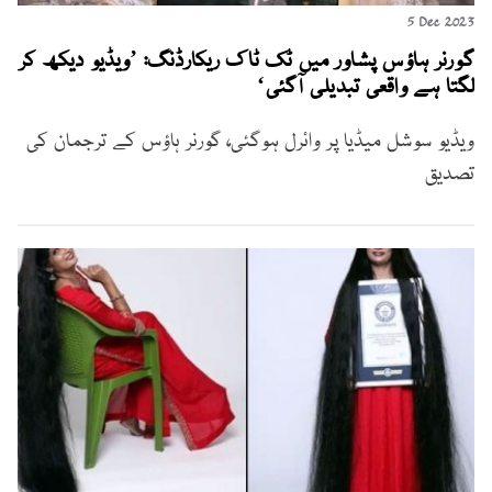
5 Dec 2023
گورنر ہاؤس پشاور میں ٹک ٹاک ریکارڈنگ: ’ویڈیو دیکھ کر
لگتا ہے واقعی تبدیلی آگئی‘
ویڈیو سوشل میڈیا پر وائرل ہوگئی، گورنر ہاؤس کے ترجمان کی
تصدیق