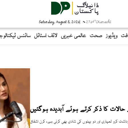
Saturday, August 8, 2026
|
27.64°C
Karachi
افت
ویڈیوز
صحت
عالمی خبریں
لائف اسٹائل
سائنس ٹیکنالوج
الات کا ذکر کرتے ہوئے آبدیدہ ہوگئیں
داشت کرو تمہاری اور دو بہنوں کی شادی بھی کرنی ہے، کرن اشفاق