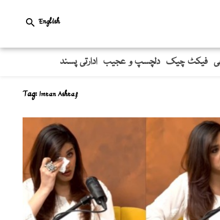
English

ی
فیکٹ چیک
دلچسپ و عجیب
ادارتی پسند
Tag:
Imran Ashraf