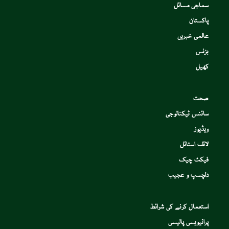
سماجی مسائل
پاکستان
عالمی خبریں
بزنس
کھیل
صحت
سائنس ٹیکنالوجی
ویڈیوز
لائف اسٹائل
فیکٹ چیک
دلچسپ و عجیب
استعمال کرنے کی شرائط
پرائیویسی پالیسی