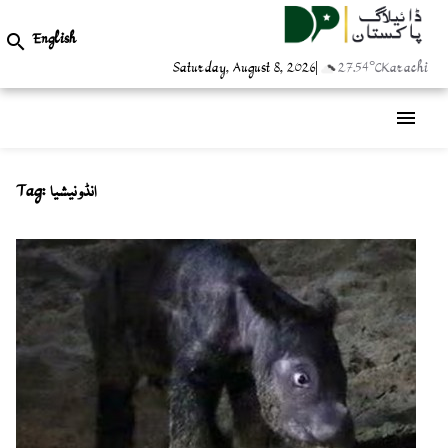
English

Saturday, August 8, 2026
|
27.54°C
Karachi
menu
Tag:
انڈونیشیا